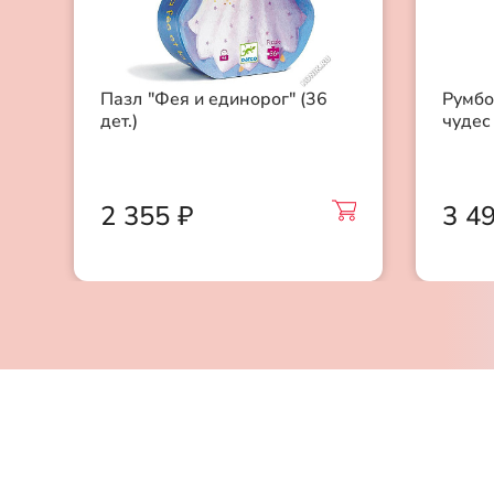
16
Пазл "Фея и единорог" (36
Румбо
дет.)
чудес
2 355 ₽
3 4