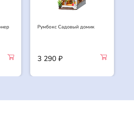
рнер
Румбокс Садовый домик
Р
3 290 ₽
3