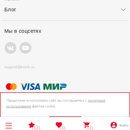
Блог
Мы в соцсетях
support@konik.ru
© ООО "Коник" Все права защищены
Продолжая использовать сайт, вы соглашаетесь с
политикой
использования
файлов cookie.
2006-2026, Konik.ru
OK
Войти
0
0
0