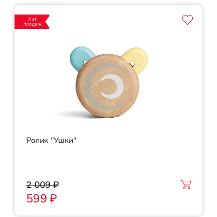
Хит
продаж
Ролик "Ушки"
2 009 ₽
599 ₽