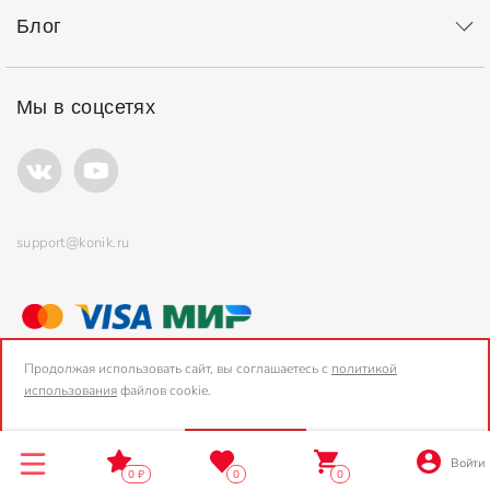
Блог
Мы в соцсетях
support@konik.ru
© ООО "Коник" Все права защищены
Продолжая использовать сайт, вы соглашаетесь с
политикой
использования
файлов cookie.
2006-2026, Konik.ru
OK
Войти
0
0
0