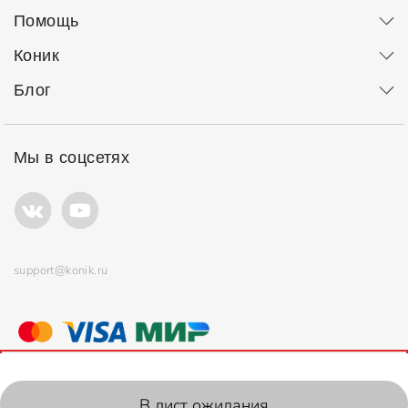
Помощь
Коник
Блог
Мы в соцсетях
support@konik.ru
© ООО "Коник" Все права защищены
Продолжая использовать сайт, вы соглашаетесь с
политикой
использования
файлов cookie.
2006-2026, Konik.ru
В лист ожидания