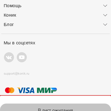
Помощь
Коник
Блог
Мы в соцсетях
support@konik.ru
© ООО "Коник" Все права защищены
Продолжая использовать сайт, вы соглашаетесь с
политикой
использования
файлов cookie.
2006-2026, Konik.ru
В лист ожидания