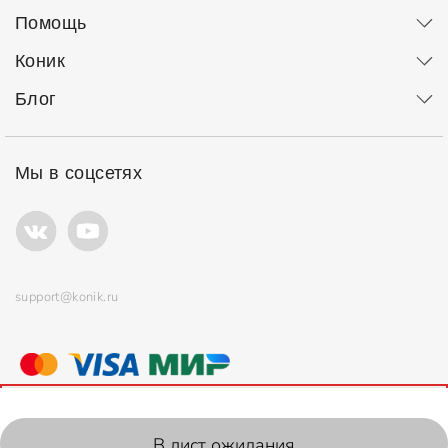
Помощь
Коник
Блог
Мы в соцсетях
support@konik.ru
© ООО "Коник" Все права защищены
Продолжая использовать сайт, вы соглашаетесь с
политикой
использования
файлов cookie.
2006-2026, Konik.ru
В лист ожидания