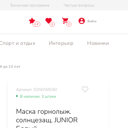
Бонусная программа
Частые вопросы
Войти
0
0
0
Спорт и отдых
Интерьер
Новинки
4 до 10 лет
Артикул: SSNOWJC60
В наличии: 3 штуки
Маска горнолыж.
солнцезащ. JUNIOR