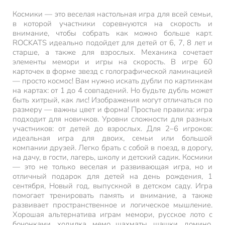
Космики — это веселая настольная игра для всей семьи,
в которой участники соревнуются на скорость и
внимание, чтобы собрать как можно больше карт.
ROCKATS идеально подойдет для детей от 6, 7, 8 лет и
старше, а также для взрослых. Механика сочетает
элементы мемори и игры на скорость. В игре 60
карточек в форме звезд с голографической ламинацией
— просто космос! Вам нужно искать дубли по картинкам
на картах: от 1 до 4 совпадений. Но будьте дубль может
быть хитрый, как лис! Изображения могут отличаться по
размеру — важны цвет и форма! Простые правила: игра
подходит для новичков. Уровни сложности для разных
участников: от детей до взрослых. Для 2–6 игроков:
идеальная игра для двоих, семьи или большой
компании друзей. Легко брать с собой в поезд, в дорогу,
на дачу, в гости, лагерь, школу и детский садик. Космики
— это не только веселая и развивающая игра, но и
отличный подарок для детей на день рождения, 1
сентября, Новый год, выпускной в детском саду. Игра
помогает тренировать память и внимание, а также
развивает пространственное и логическое мышление.
Хорошая альтернатива играм мемори, русское лото с
бочонками, ходилка, мемо шахматы, шашки, домино,