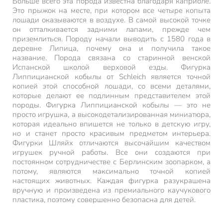
Больше всего эта порода известна благодаря каприоле.
Это прыжок на месте, при котором все четыре копыта
лошади оказываются в воздухе. В самой высокой точке
он отталкивается задними лапами, прежде чем
приземлиться. Породу начали выводить с 1580 года в
деревне Липица, почему она и получила такое
название. Порода связана со старинной венской
Испанской школой верховой езды. Фигурка
Липпицианской кобылы от Schleich является точной
копией этой способной лошади, со всеми деталями,
которые делают ее подлинным представителем этой
породы. Фигурка Липпицианской кобылы — это не
просто игрушка, а высокодетализированная миниатюра,
которая идеально впишется не только в детскую игру,
но и станет просто красивым предметом интерьера.
Фигурки Шляйх отличаются высочайшим качеством
игрушек ручной работы. Все они создаются при
постоянном сотрудничестве с Берлинским зоопарком, а
потому, являются максимально точной копией
настоящих животных. Каждая фигурка разукрашена
вручную и произведена из премиального каучукового
пластика, поэтому совершенно безопасна для детей.