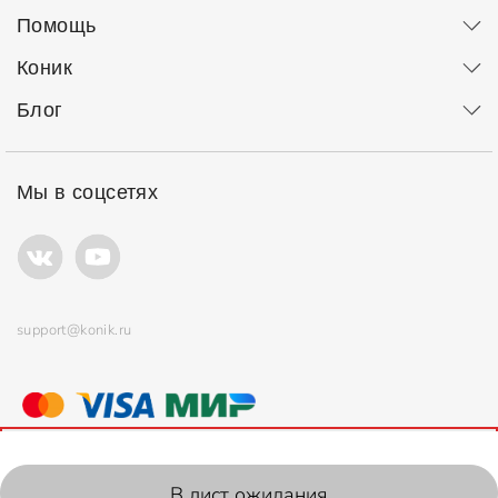
Помощь
Коник
Блог
Мы в соцсетях
support@konik.ru
© ООО "Коник" Все права защищены
Продолжая использовать сайт, вы соглашаетесь с
политикой
использования
файлов cookie.
2006-2026, Konik.ru
В лист ожидания