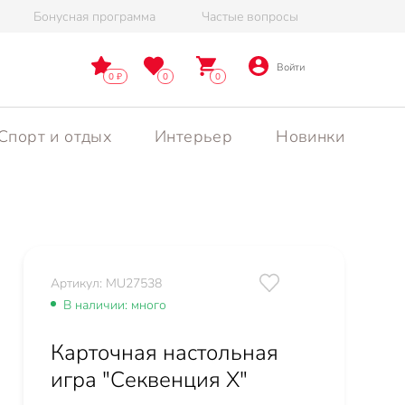
Бонусная программа
Частые вопросы
Войти
0
0
0
Спорт и отдых
Интерьер
Новинки
Артикул: MU27538
В наличии: много
Карточная настольная
игра "Секвенция Х"