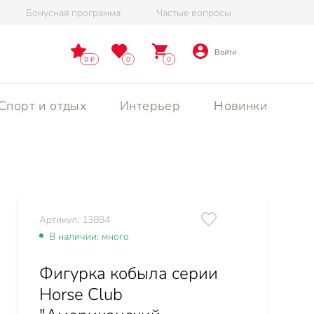
Бонусная программа
Частые вопросы
Войти
0
0
0
Спорт и отдых
Интерьер
Новинки
Артикул: 13884
В наличии: много
Фигурка кобыла серии
Horse Club