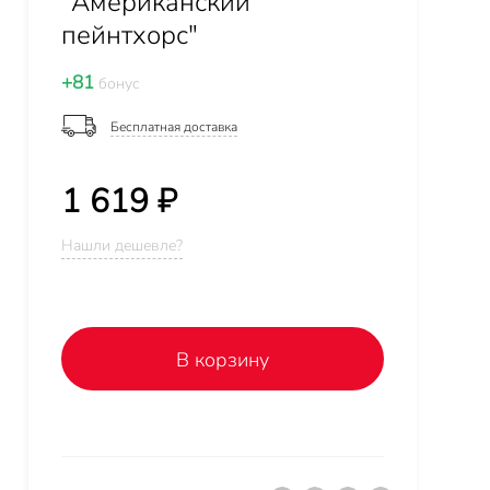
"Американский
пейнтхорс"
+81
бонус
Бесплатная доставка
1 619 ₽
Нашли дешевле?
В корзину