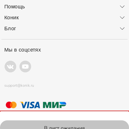
Помощь
Коник
Блог
Мы в соцсетях
support@konik.ru
© ООО "Коник" Все права защищены
Продолжая использовать сайт, вы соглашаетесь с
политикой
использования
файлов cookie.
2006-2026, Konik.ru
В лист ожидания