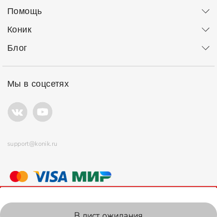
Помощь
Коник
Блог
Мы в соцсетях
support@konik.ru
© ООО "Коник" Все права защищены
Продолжая использовать сайт, вы соглашаетесь с
политикой
использования
файлов cookie.
2006-2026, Konik.ru
В лист ожидания