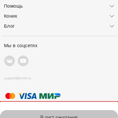
Помощь
Коник
Блог
Мы в соцсетях
support@konik.ru
© ООО "Коник" Все права защищены
Продолжая использовать сайт, вы соглашаетесь с
политикой
использования
файлов cookie.
2006-2026, Konik.ru
В лист ожидания