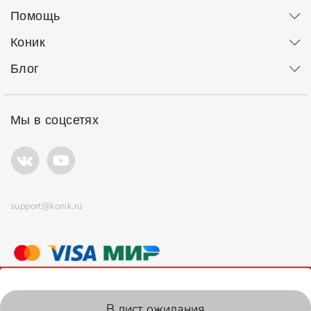
Помощь
Коник
Блог
Мы в соцсетях
support@konik.ru
© ООО "Коник" Все права защищены
Продолжая использовать сайт, вы соглашаетесь с
политикой
использования
файлов cookie.
2006-2026, Konik.ru
В лист ожидания