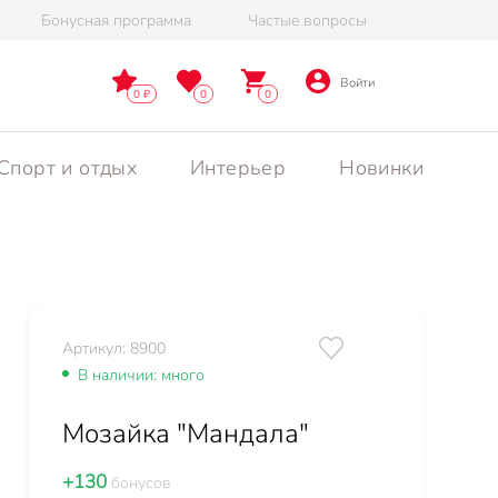
Бонусная программа
Частые вопросы
Войти
0
0
0
Спорт и отдых
Интерьер
Новинки
Артикул: 8900
В наличии: много
Мозайка "Мандала"
+130
бонусов