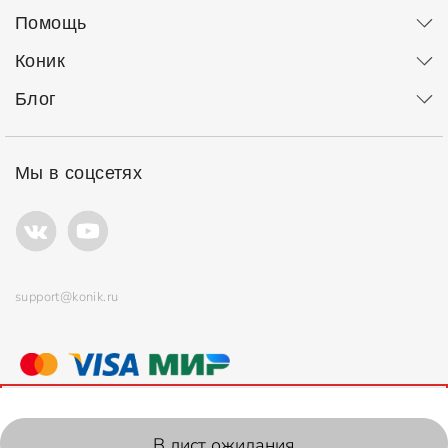
Помощь
Коник
Блог
Мы в соцсетях
support@konik.ru
© ООО "Коник" Все права защищены
Продолжая использовать сайт, вы соглашаетесь с
политикой
использования
файлов cookie.
2006-2026, Konik.ru
В лист ожидания