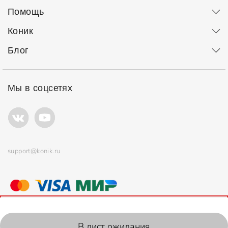
Помощь
Коник
Блог
Мы в соцсетях
support@konik.ru
© ООО "Коник" Все права защищены
Продолжая использовать сайт, вы соглашаетесь с
политикой
использования
файлов cookie.
2006-2026, Konik.ru
В лист ожидания