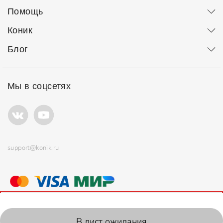
Помощь
Коник
Блог
Мы в соцсетях
support@konik.ru
© ООО "Коник" Все права защищены
Продолжая использовать сайт, вы соглашаетесь с
политикой
использования
файлов cookie.
2006-2026, Konik.ru
В лист ожидания