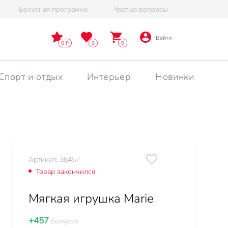
Бонусная программа
Частые вопросы
Войти
0
0
0
Спорт и отдых
Интерьер
Новинки
Артикул: 38457
Товар закончился
Мягкая игрушка Marie
+457
бонусов