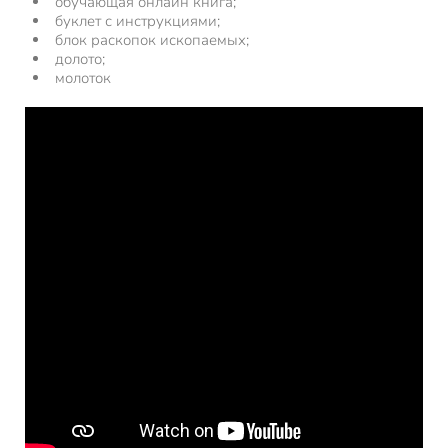
обучающая онлайн книга;
буклет с инструкциями;
блок раскопок ископаемых;
долото;
молоток