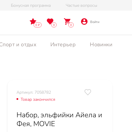
Бонусная программа
Частые вопросы
Войти
0
0
0
Спорт и отдых
Интерьер
Новинки
Артикул: 7058782
Товар закончился
Набор, эльфийки Айела и
Фея, MOVIE