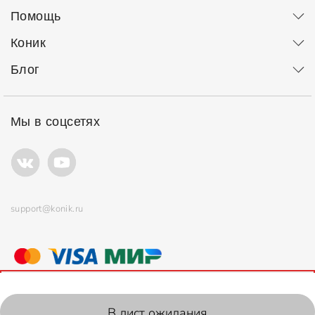
Помощь
Коник
Блог
Мы в соцсетях
support@konik.ru
© ООО "Коник" Все права защищены
Продолжая использовать сайт, вы соглашаетесь с
политикой
использования
файлов cookie.
2006-2026, Konik.ru
В лист ожидания