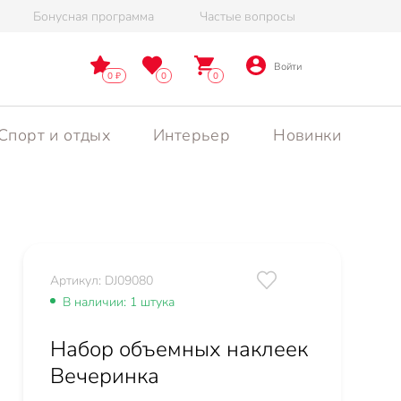
Бонусная программа
Частые вопросы
Войти
0
0
0
Спорт и отдых
Интерьер
Новинки
Артикул: DJ09080
В наличии: 1 штука
Набор объемных наклеек
Вечеринка