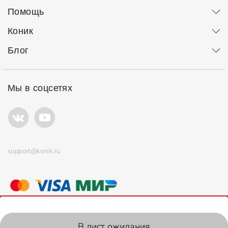
Помощь
Коник
Блог
Мы в соцсетях
support@konik.ru
© ООО "Коник" Все права защищены
Продолжая использовать сайт, вы соглашаетесь с
политикой
использования
файлов cookie.
2006-2026, Konik.ru
В лист ожидания