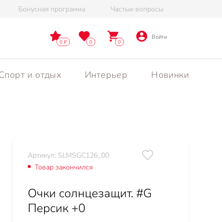
Бонусная программа
Частые вопросы
Войти
0
0
0
Спорт и отдых
Интерьер
Новинки
Артикул: SLMSGC126_00
Товар закончился
Очки солнцезащит. #G
Персик +0