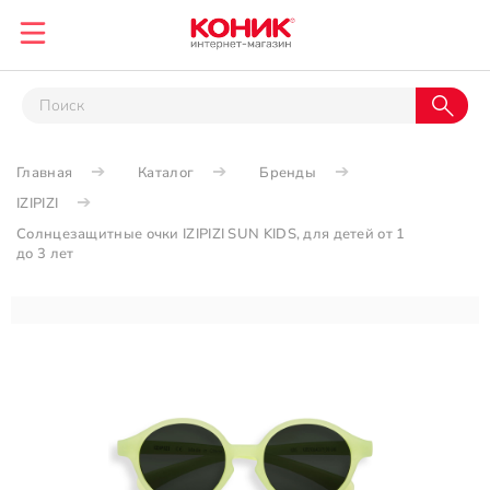
Главная
Каталог
Бренды
IZIPIZI
Солнцезащитные очки IZIPIZI SUN KIDS, для детей от 1
до 3 лет