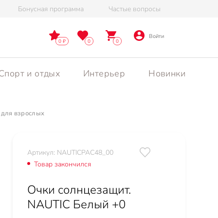
Бонусная программа
Частые вопросы
Войти
0
0
0
Спорт и отдых
Интерьер
Новинки
 для взрослых
Артикул: NAUTICPAC48_00
Товар закончился
Очки солнцезащит.
NAUTIC Белый +0