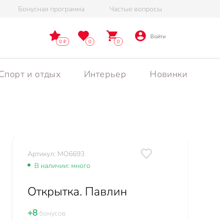
Бонусная программа
Частые вопросы
Войти
0
0
0
Спорт и отдых
Интерьер
Новинки
Артикул: MO6693
В наличии: много
Открытка. Павлин
+8
бонусов