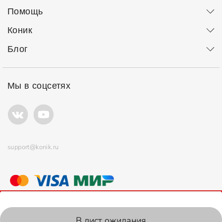
Помощь
Коник
Блог
Мы в соцсетях
support@konik.ru
© ООО "Коник" Все права защищены
Продолжая использовать сайт, вы соглашаетесь с
политикой
использования
файлов cookie.
2006-2026, Konik.ru
В лист ожидания