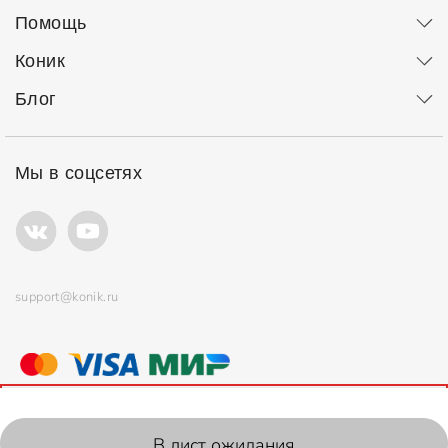
Помощь
Коник
Блог
Мы в соцсетях
support@konik.ru
© ООО "Коник" Все права защищены
Продолжая использовать сайт, вы соглашаетесь с
политикой
использования
файлов cookie.
2006-2026, Konik.ru
В лист ожидания