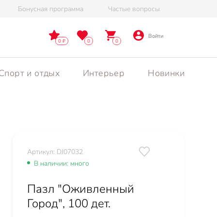
Бонусная программа
Частые вопросы
Войти
0
0
0
Спорт и отдых
Интерьер
Новинки
Артикул: DJ07032
В наличии: много
Пазл "Оживленный
Город", 100 дет.