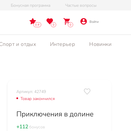
Бонусная программа
Частые вопросы
Войти
0
0
0
Спорт и отдых
Интерьер
Новинки
Артикул: 42749
Товар закончился
Приключения в долине
+112
бонусов