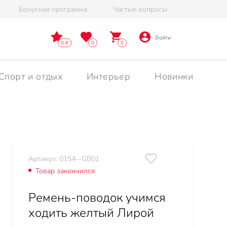
Бонусная программа
Частые вопросы
Войти
0
0
0
Спорт и отдых
Интерьер
Новинки
Артикул: 0154--GB01
Товар закончился
Ремень-поводок учимся
ходить желтый Лирой