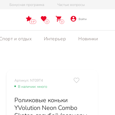
Бонусная программа
Частые вопросы
Войти
0
0
0
Спорт и отдых
Интерьер
Новинки
Артикул: NT09T4
В наличии: много
Роликовые коньки
YVolution Neon Combo