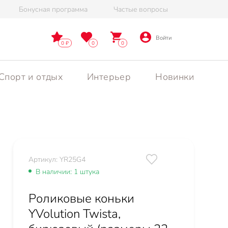
Бонусная программа
Частые вопросы
Войти
0
0
0
Спорт и отдых
Интерьер
Новинки
Артикул: YR25G4
В наличии: 1 штука
Роликовые коньки
YVolution Twista,