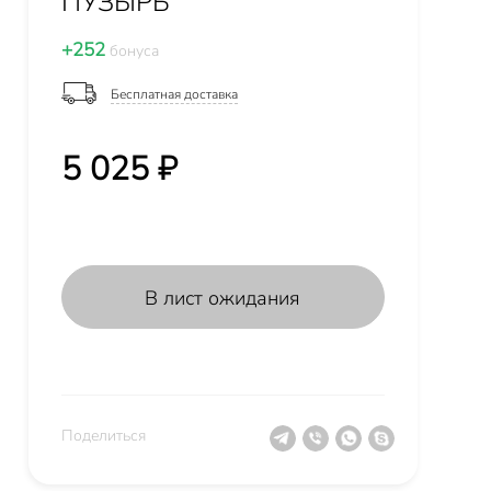
ПУЗЫРЬ
+252
бонуса
Бесплатная доставка
5 025 ₽
В лист ожидания
Поделиться