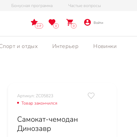
Бонусная программа
Частые вопросы
Войти
0
0
0
Спорт и отдых
Интерьер
Новинки
Артикул: ZC05823
Товар закончился
Самокат-чемодан
Динозавр