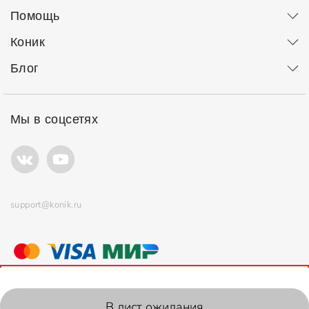
Помощь
Коник
Блог
Мы в соцсетях
support@konik.ru
© ООО "Коник" Все права защищены
Продолжая использовать сайт, вы соглашаетесь с
политикой
использования
файлов cookie.
2006-2026, Konik.ru
В лист ожидания