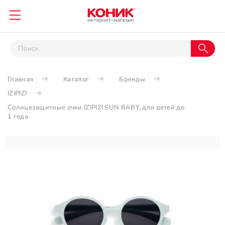
Главная
Каталог
Бренды
IZIPIZI
Солнцезащитные очки IZIPIZI SUN BABY, для детей до
1 года