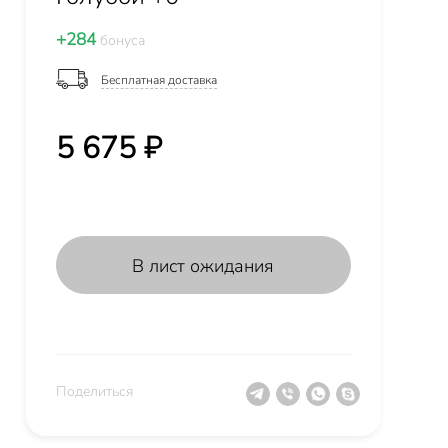
+284
бонуса
Бесплатная доставка
5 675 ₽
В лист ожидания
Поделиться