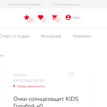
Бонусная программа
Частые вопросы
Войти
0
0
0
Спорт и отдых
Интерьер
Новинки
лет
Артикул:
KIDS1236AC159_00
Товар закончился
Очки солнцезащит. KIDS
Голубой +0