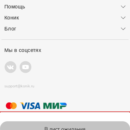
Помощь
Коник
Блог
Мы в соцсетях
support@konik.ru
© ООО "Коник" Все права защищены
Продолжая использовать сайт, вы соглашаетесь с
политикой
использования
файлов cookie.
2006-2026, Konik.ru
В лист ожидания