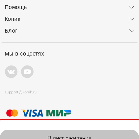
Помощь
Коник
Блог
Мы в соцсетях
support@konik.ru
© ООО "Коник" Все права защищены
Продолжая использовать сайт, вы соглашаетесь с
политикой
использования
файлов cookie.
2006-2026, Konik.ru
В лист ожидания