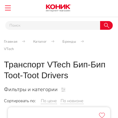
Главная
Каталог
Бренды
VTech
Транспорт VTech Бип-Бип
Toot-Toot Drivers
Фильтры и категории
Сортировать по:
По цене
По новизне