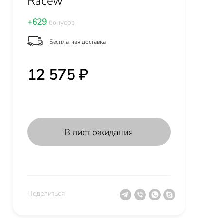
Racew
+629
бонусов
Бесплатная доставка
12 575 ₽
В лист ожидания
Поделиться