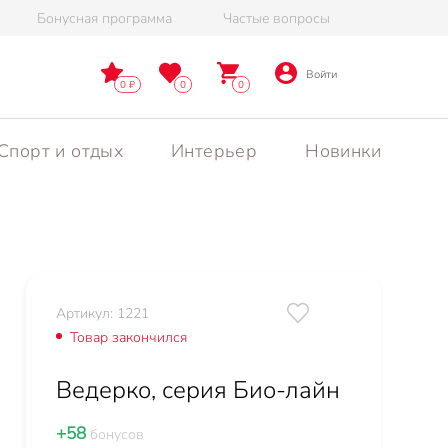
Бонусная программа
Частые вопросы
Войти
0
0
0
Спорт и отдых
Интерьер
Новинки
Артикул: 1221
Товар закончился
Ведерко, серия Био-лайн
+58
бонусов