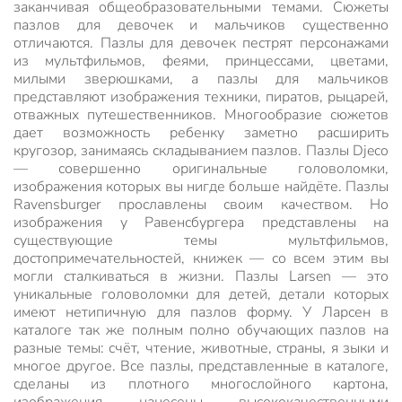
заканчивая общеобразовательными темами. Сюжеты
пазлов для девочек и мальчиков существенно
отличаются. Пазлы для девочек пестрят персонажами
из мультфильмов, феями, принцессами, цветами,
милыми зверюшками, а пазлы для мальчиков
представляют изображения техники, пиратов, рыцарей,
отважных путешественников. Многообразие сюжетов
дает возможность ребенку заметно расширить
кругозор, занимаясь складыванием пазлов. Пазлы Djeco
— совершенно оригинальные головоломки,
изображения которых вы нигде больше найдёте. Пазлы
Ravensburger прославлены своим качеством. Но
изображения у Равенсбургера представлены на
существующие темы мультфильмов,
достопримечательностей, книжек — со всем этим вы
могли сталкиваться в жизни. Пазлы Larsen — это
уникальные головоломки для детей, детали которых
имеют нетипичную для пазлов форму. У Ларсен в
каталоге так же полным полно обучающих пазлов на
разные темы: счёт, чтение, животные, страны, я зыки и
многое другое. Все пазлы, представленные в каталоге,
сделаны из плотного многослойного картона,