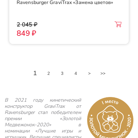
Ravensburger GraviTrax «Замена цветов»
2 045 ₽
849 ₽
1
2
3
4
>
>>
В 2021 году кинетический
конструктор GraviTrax от
Ravensburger стал победителем
премии «Золотой
Медвежонок-2020» в
номинации «Лучшие игры и
игрушки». Ведущие специалисты