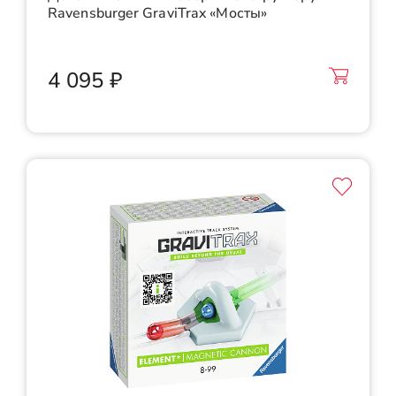
Ravensburger GraviTrax «Мосты»
4 095 ₽